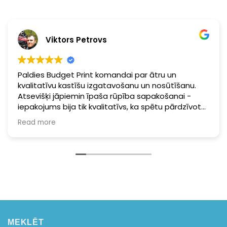
Viktors Petrovs
Paldies Budget Print komandai par ātru un
kvalitatīvu kastīšu izgatavošanu un nosūtīšanu.
Atsevišķi jāpiemin īpaša rūpība sapakošanai -
iepakojums bija tik kvalitatīvs, ka spētu pārdzīvot
pat taifūnu. Noteikti sūtīšu vēl viskaut ko.
Read more
MEKLĒT