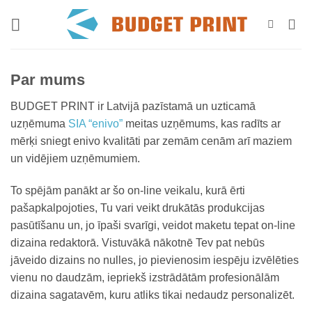
Skip
to
content
Par mums
BUDGET PRINT ir Latvijā pazīstamā un uzticamā
uzņēmuma
SIA “enivo”
meitas uzņēmums, kas radīts ar
mērķi sniegt enivo kvalitāti par zemām cenām arī maziem
un vidējiem uzņēmumiem.
To spējām panākt ar šo on-line veikalu, kurā ērti
pašapkalpojoties, Tu vari veikt drukātās produkcijas
pasūtīšanu un, jo īpaši svarīgi, veidot maketu tepat on-line
dizaina redaktorā. Vistuvākā nākotnē Tev pat nebūs
jāveido dizains no nulles, jo pievienosim iespēju izvēlēties
vienu no daudzām, iepriekš izstrādātām profesionālām
dizaina sagatavēm, kuru atliks tikai nedaudz personalizēt.