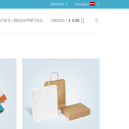
Wishlist
Latviešu
TIES / REĢISTRĒTIES
GROZS /
€
0.00