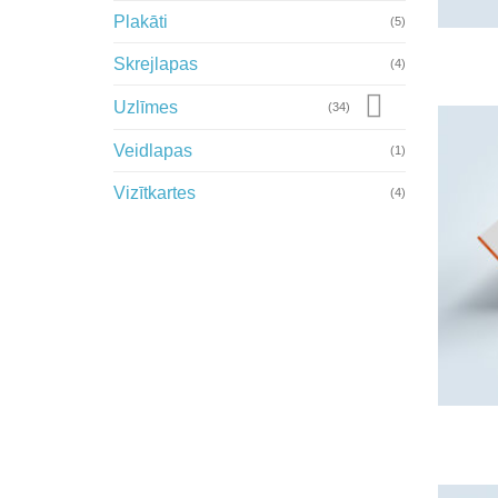
Plakāti
(5)
Skrejlapas
(4)
Uzlīmes
(34)
Veidlapas
(1)
Vizītkartes
(4)