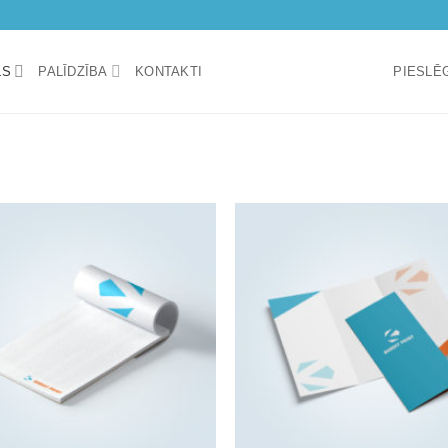
LS
PALĪDZĪBA
KONTAKTI
PIESLĒG