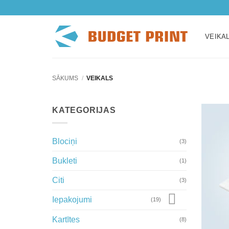
Skip
to
content
VEIKA
SĀKUMS
/
VEIKALS
KATEGORIJAS
Blociņi
(3)
Bukleti
(1)
Citi
(3)
Iepakojumi
(19)
Kartītes
(8)