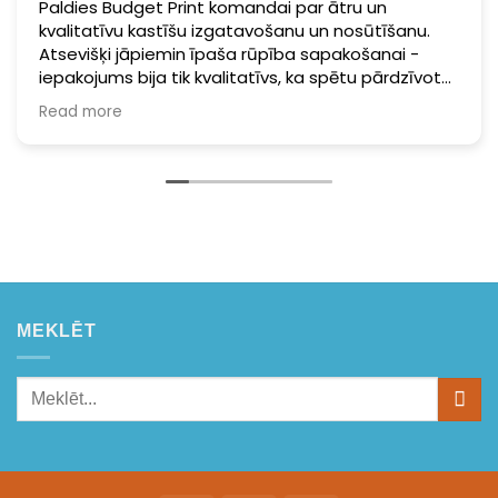
Paldies Budget Print komandai par ātru un
kvalitatīvu kastīšu izgatavošanu un nosūtīšanu.
Atsevišķi jāpiemin īpaša rūpība sapakošanai -
iepakojums bija tik kvalitatīvs, ka spētu pārdzīvot
pat taifūnu. Noteikti sūtīšu vēl viskaut ko.
Read more
MEKLĒT