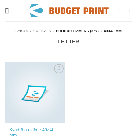
Skip
to
content
SĀKUMS
/
VEIKALS
/
PRODUCT IZMĒRS (X*Y)
/
40X40 MM
FILTER
Add to
wishlist
Kvadrāta uzlīme 40×40
mm