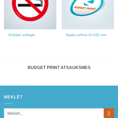
Smēķēt aizliegts
Apaļa uzlīme D=100 mm
BUDGET PRINT ATSAUKSMES
MEKLĒT