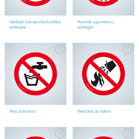
Iekšējā transporta kustība
Kurināt ugunskuru
aizliegta
aizliegts
Add to
Add to
wishlist
wishlist
Nav dzerams
Nedzēst ar ūdeni