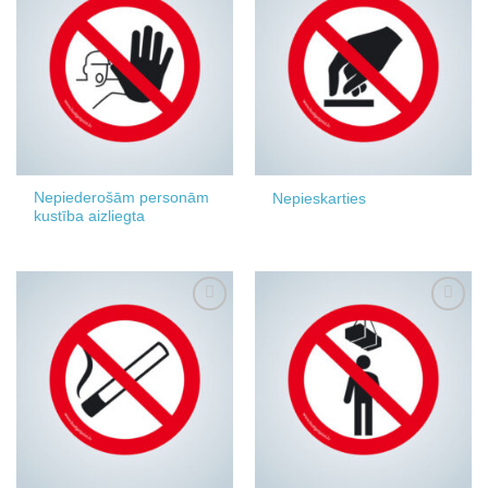
Add to
Add to
wishlist
wishlist
Nepiederošām personām
Nepieskarties
kustība aizliegta
Add to
Add to
wishlist
wishlist