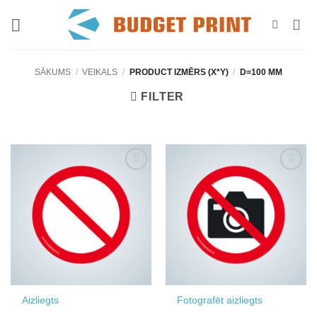
Skip
to
content
SĀKUMS
/
VEIKALS
/
PRODUCT IZMĒRS (X*Y)
/
D=100 MM
FILTER
Add to
Add to
wishlist
wishlist
Aizliegts
Fotografēt aizliegts