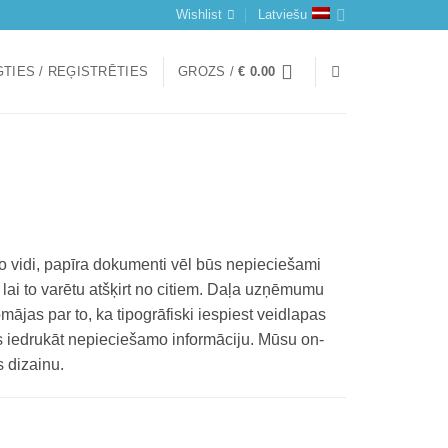
Wishlist
Latviešu
TIES / REĢISTRĒTIES
GROZS /
€
0.00
lo vidi, papīra dokumenti vēl būs nepieciešami
lai to varētu atšķirt no citiem. Daļa uzņēmumu
ājas par to, ka tipogrāfiski iespiest veidlapas
ajās iedrukāt nepieciešamo informāciju. Mūsu on-
 dizainu.