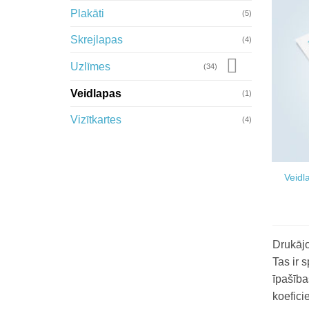
Plakāti
(5)
Skrejlapas
(4)
Uzlīmes
(34)
Veidlapas
(1)
Vizītkartes
(4)
Veidl
Drukājo
Tas ir 
īpašība
koefici