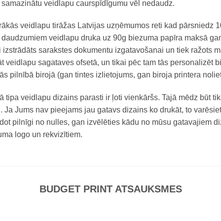
i samazinātu veidlapu caurspīdīgumu vēl nedaudz.
ākās veidlapu tirāžas Latvijas uzņēmumos reti kad pārsniedz 10 
daudzumiem veidlapu druka uz 90g biezuma papīra maksā gandrīz
i izstrādāts sarakstes dokumentu izgatavošanai un tiek ražots ma
t veidlapu sagataves ofsetā, un tikai pēc tam tās personalizēt bi
ās pilnībā birojā (gan tintes izlietojums, gan biroja printera noli
ā tipa veidlapu dizains parasti ir ļoti vienkāršs. Tajā mēdz būt t
ti. Ja Jums nav pieejams jau gatavs dizains ko drukāt, to varēsie
dot pilnīgi no nulles, gan izvēlēties kādu no mūsu gatavajiem diz
a logo un rekvizītiem.
BUDGET PRINT ATSAUKSMES