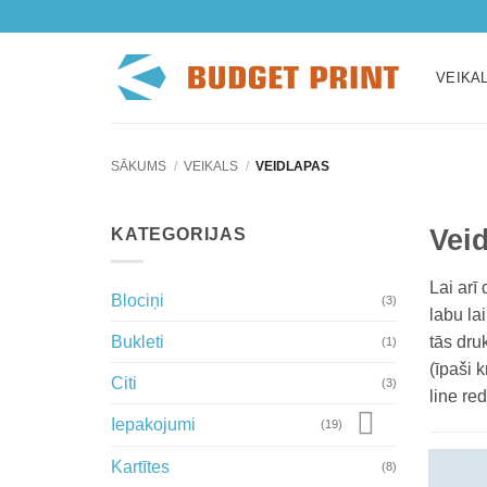
Skip
to
content
VEIKA
SĀKUMS
/
VEIKALS
/
VEIDLAPAS
Vei
KATEGORIJAS
Lai arī
Blociņi
(3)
labu la
Bukleti
tās dru
(1)
(īpaši 
Citi
(3)
line re
Iepakojumi
(19)
Kartītes
(8)