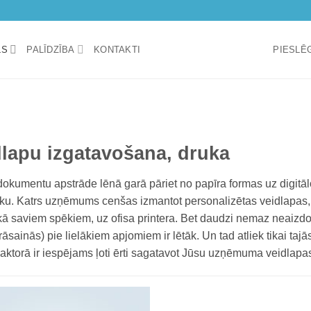
LS
PALĪDZĪBA
KONTAKTI
PIESLĒG
dlapu izgatavošana, druka
 dokumentu apstrāde lēnā garā pāriet no papīra formas uz digitā
iku. Katrs uzņēmums cenšas izmantot personalizētas veidlapas, 
kā saviem spēkiem, uz ofisa printera. Bet daudzi nemaz neaizdom
krāsainās) pie lielākiem apjomiem ir lētāk. Un tad atliek tikai t
daktorā ir iespējams ļoti ērti sagatavot Jūsu uzņēmuma veidlapas