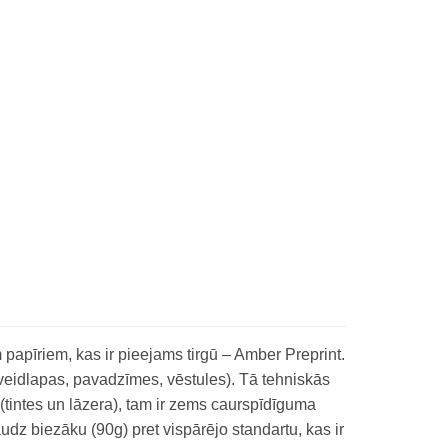
papīriem, kas ir pieejams tirgū – Amber Preprint.
veidlapas, pavadzīmes, vēstules). Tā tehniskās
(tintes un lāzera), tam ir zems caurspīdīguma
udz biezāku (90g) pret vispārējo standartu, kas ir