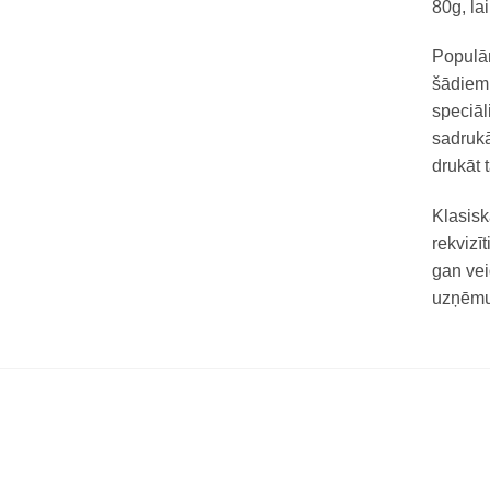
80g, la
Populār
šādiem 
speciāl
sadrukā
drukāt t
Klasisk
rekvizī
gan vei
uzņēmum