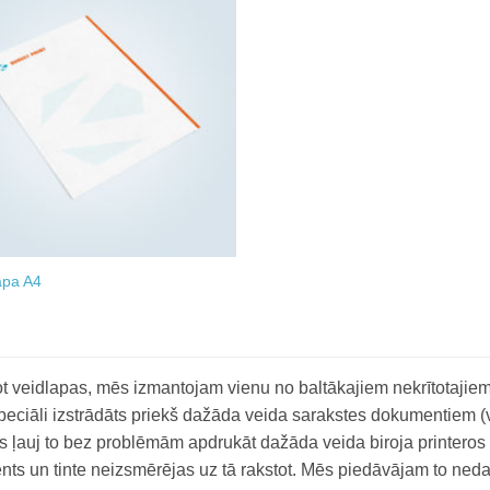
Add to
wishlist
apa A4
t veidlapas, mēs izmantojam vienu no baltākajiem nekrītotajiem 
speciāli izstrādāts priekš dažāda veida sarakstes dokumentiem (
s ļauj to bez problēmām apdrukāt dažāda veida biroja printeros 
ents un tinte neizsmērējas uz tā rakstot. Mēs piedāvājam to neda