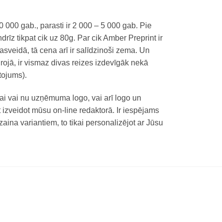
000 gab., parasti ir 2 000 – 5 000 gab. Pie
 tikpat cik uz 80g. Par cik Amber Preprint ir
sveidā, tā cena arī ir salīdzinoši zema. Un
rojā, ir vismaz divas reizes izdevīgāk nekā
etojums).
ikai vai nu uzņēmuma logo, vai arī logo un
t izveidot mūsu on-line redaktorā. Ir iespējams
aina variantiem, to tikai personalizējot ar Jūsu