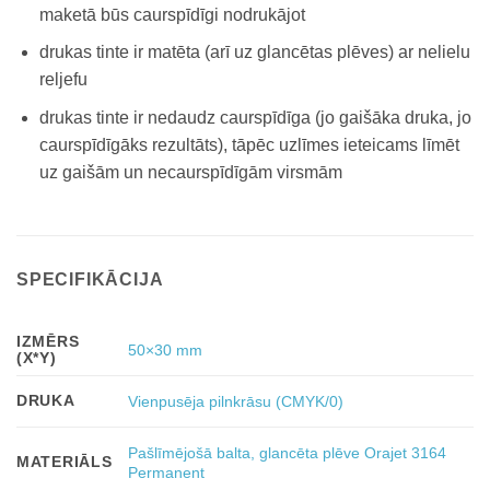
maketā būs caurspīdīgi nodrukājot
drukas tinte ir matēta (arī uz glancētas plēves) ar nelielu
reljefu
drukas tinte ir nedaudz caurspīdīga (jo gaišāka druka, jo
caurspīdīgāks rezultāts), tāpēc uzlīmes ieteicams līmēt
uz gaišām un necaurspīdīgām virsmām
SPECIFIKĀCIJA
IZMĒRS
50×30 mm
(X*Y)
DRUKA
Vienpusēja pilnkrāsu (CMYK/0)
Pašlīmējošā balta, glancēta plēve Orajet 3164
MATERIĀLS
Permanent