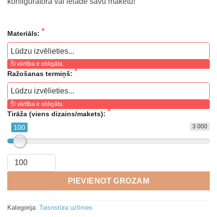
konfiguratorā vai ielādē savu maketu!
Materiāls:
Šī vērtība ir obligāta.
Ražošanas termiņš:
Šī vērtība ir obligāta.
Tirāža (viens dizains/makets):
3 000
100
PIEVIENOT GROZAM
Kategorija:
Taisnstūra uzlīmes