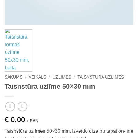
SĀKUMS
/
VEIKALS
/
UZLĪMES
/
TAISNSTŪRA UZLĪMES
Taisnstūra uzlīme 50×30 mm
€ 0.00
+ PVN
Taisnstūra uzlīmes 50×30 mm. Izveido dizainu tepat on-line