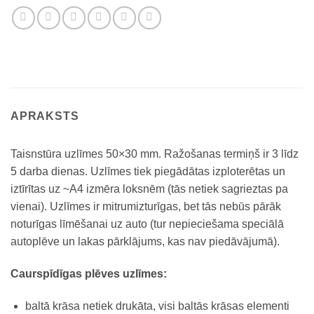
APRAKSTS
Taisnstūra uzlīmes 50×30 mm. Ražošanas termiņš ir 3 līdz
5 darba dienas. Uzlīmes tiek piegādātas izploterētas un
iztīrītas uz ~A4 izmēra loksnēm (tās netiek sagrieztas pa
vienai). Uzlīmes ir mitrumizturīgas, bet tās nebūs pārāk
noturīgas līmēšanai uz auto (tur nepieciešama speciālā
autoplēve un lakas pārklājums, kas nav piedāvājumā).
Caurspīdīgas plēves uzlīmes:
baltā krāsa netiek drukāta, visi baltās krāsas elementi