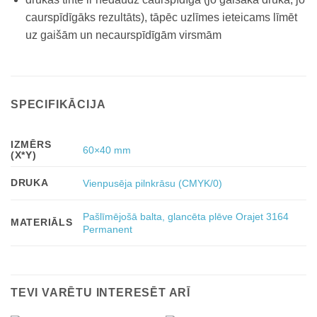
caurspīdīgāks rezultāts), tāpēc uzlīmes ieteicams līmēt
uz gaišām un necaurspīdīgām virsmām
SPECIFIKĀCIJA
IZMĒRS
60×40 mm
(X*Y)
DRUKA
Vienpusēja pilnkrāsu (CMYK/0)
Pašlīmējošā balta, glancēta plēve Orajet 3164
MATERIĀLS
Permanent
TEVI VARĒTU INTERESĒT ARĪ