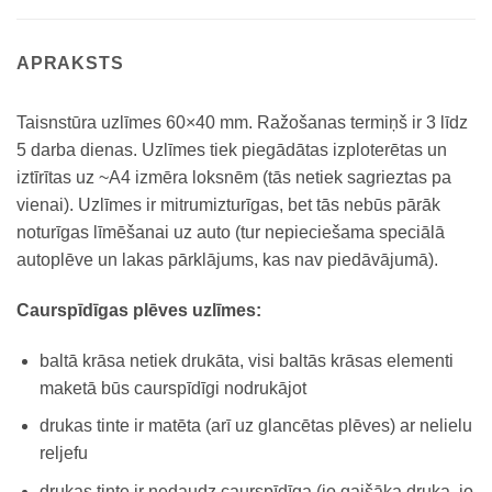
APRAKSTS
Taisnstūra uzlīmes 60×40 mm. Ražošanas termiņš ir 3 līdz
5 darba dienas. Uzlīmes tiek piegādātas izploterētas un
iztīrītas uz ~A4 izmēra loksnēm (tās netiek sagrieztas pa
vienai). Uzlīmes ir mitrumizturīgas, bet tās nebūs pārāk
noturīgas līmēšanai uz auto (tur nepieciešama speciālā
autoplēve un lakas pārklājums, kas nav piedāvājumā).
Caurspīdīgas plēves uzlīmes:
baltā krāsa netiek drukāta, visi baltās krāsas elementi
maketā būs caurspīdīgi nodrukājot
drukas tinte ir matēta (arī uz glancētas plēves) ar nelielu
reljefu
drukas tinte ir nedaudz caurspīdīga (jo gaišāka druka, jo