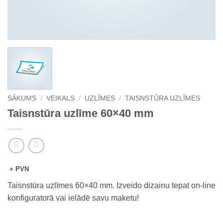
SĀKUMS
/
VEIKALS
/
UZLĪMES
/
TAISNSTŪRA UZLĪMES
Taisnstūra uzlīme 60×40 mm
+ PVN
Taisnstūra uzlīmes 60×40 mm. Izveido dizainu tepat on-line
konfiguratorā vai ielādē savu maketu!