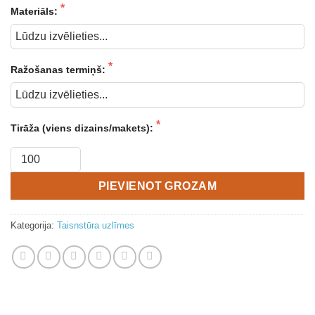
Materiāls:
Ražošanas termiņš:
Tirāža (viens dizains/makets):
PIEVIENOT GROZAM
Kategorija:
Taisnstūra uzlīmes