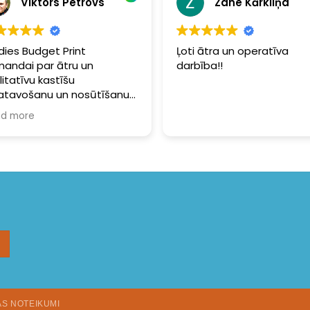
Viktors Petrovs
Zane Kārkliņa
dies Budget Print
Ļoti ātra un operatīva
andai par ātru un
darbība!!
litatīvu kastīšu
atavošanu un nosūtīšanu.
evišķi jāpiemin īpaša
d more
ība sapakošanai -
akojums bija tik kvalitatīvs,
spētu pārdzīvot pat
fūnu. Noteikti sūtīšu vēl
kaut ko.
AS NOTEIKUMI