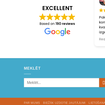
EXCELLENT
Pal
kom
Based on
190 reviews
kva
izg
Ats
Rea
rūp
iep
ka 
tai
vis
MEKLĒT
PAR MUMS
BIEŽĀK UZDOTIE JAUTĀJUMI
LIETOŠAN