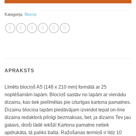
Kategorija:
Blociņi
APRAKSTS
Līmēts blociņš A5 (148 x 210 mm) formātā ar 25
noplēšamām lapām. Blociņš sastāv no lapām ar vienādu
dizainu, kas tiek pielīmētas pie izturīgas kartona pamatnes.
Dizainu blociņa lapām piedāvājam izveidot tepat on-line
dizaina redaktorā pilnīgi bezmaksas, bet, ja dizains Tev jau
gatavs, droši lādē iekšā! Kartona pamatne netiek
apdrukāta, tā paliks balta. Ražošanas termiņš ir līdz 10