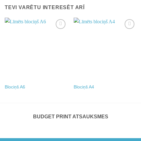
TEVI VARĒTU INTERESĒT ARĪ
Add to
Add to
wishlist
wishlist
Blociņš A6
Blociņš A4
BUDGET PRINT ATSAUKSMES