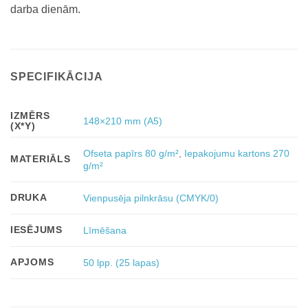
darba dienām.
SPECIFIKĀCIJA
IZMĒRS
148×210 mm (A5)
(X*Y)
Ofseta papīrs 80 g/m²
,
Iepakojumu kartons 270
MATERIĀLS
g/m²
DRUKA
Vienpusēja pilnkrāsu (CMYK/0)
IESĒJUMS
Līmēšana
APJOMS
50 lpp. (25 lapas)