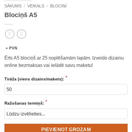
SĀKUMS
/
VEIKALS
/
BLOCIŅI
Blociņš A5
+ PVN
Ērts A5 blociņš ar 25 noplēšamām lapām. Izveido dizainu
online bezmaksas vai ielādē savu maketu!
Tirāža (viens dizains/makets):
Ražošanas termiņš:
PIEVIENOT GROZAM