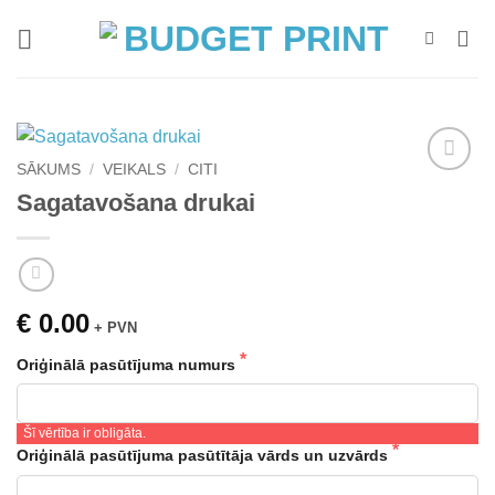
Skip
to
content
SĀKUMS
/
VEIKALS
/
CITI
Add to
Sagatavošana drukai
wishlist
€ 0.00
+ PVN
Oriģinālā pasūtījuma numurs
Šī vērtība ir obligāta.
Oriģinālā pasūtījuma pasūtītāja vārds un uzvārds