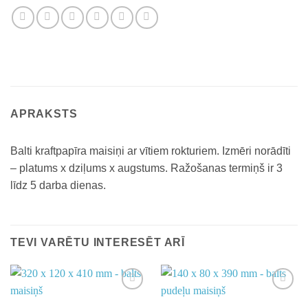
APRAKSTS
Balti kraftpapīra maisiņi ar vītiem rokturiem. Izmēri norādīti
– platums x dziļums x augstums. Ražošanas termiņš ir 3
līdz 5 darba dienas.
TEVI VARĒTU INTERESĒT ARĪ
Add to
Add to