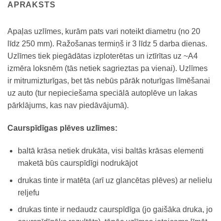
APRAKSTS
Apaļas uzlīmes, kurām pats vari noteikt diametru (no 20
līdz 250 mm). Ražošanas termiņš ir 3 līdz 5 darba dienas.
Uzlīmes tiek piegādātas izploterētas un iztīrītas uz ~A4
izmēra loksnēm (tās netiek sagrieztas pa vienai). Uzlīmes
ir mitrumizturīgas, bet tās nebūs pārāk noturīgas līmēšanai
uz auto (tur nepieciešama speciālā autoplēve un lakas
pārklājums, kas nav piedāvājumā).
Caurspīdīgas plēves uzlīmes:
baltā krāsa netiek drukāta, visi baltās krāsas elementi
maketā būs caurspīdīgi nodrukājot
drukas tinte ir matēta (arī uz glancētas plēves) ar nelielu
reljefu
drukas tinte ir nedaudz caurspīdīga (jo gaišāka druka, jo