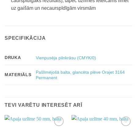
caurspīdīgāks rezultāts), tāpēc uzlīmes ieteicams līmēt
uz gaišām un necaurspīdīgām virsmām
SPECIFIKĀCIJA
DRUKA
Vienpusēja pilnkrāsu (CMYK/0)
Pašlīmējošā balta, glancēta plēve Orajet 3164
MATERIĀLS
Permanent
TEVI VARĒTU INTERESĒT ARĪ
Add to
Add to
wishlist
wishlist