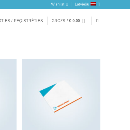
Wishlist
Latviešu
TIES / REĢISTRĒTIES
GROZS /
€
0.00
Add to
Add to
wishlist
wishlist