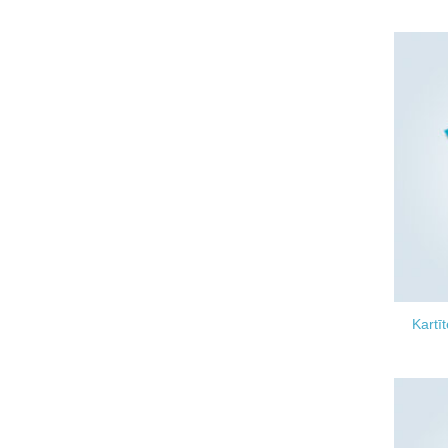
Kartī