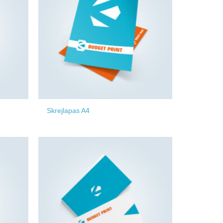
Skrejlapas A4
Add to
Add to
wishlist
wishlist