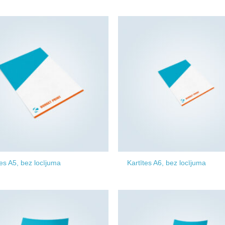
Add to
wishlist
tes A5, bez locījuma
Kartītes A6, bez locījuma
Add to
wishlist