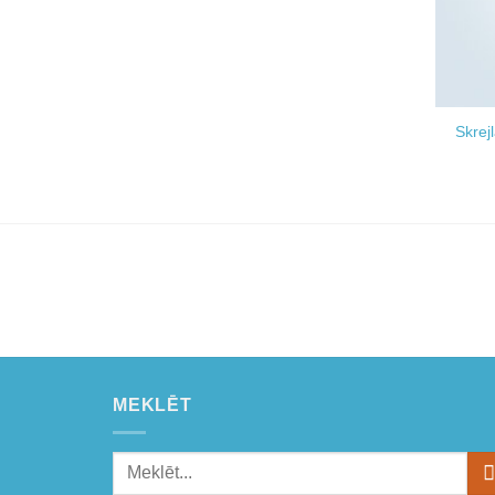
Skrej
MEKLĒT