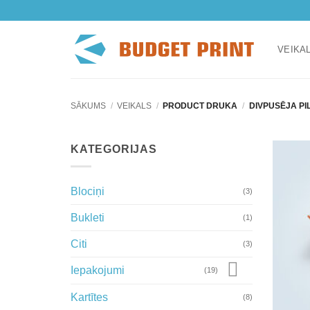
Skip
to
content
VEIKA
SĀKUMS
/
VEIKALS
/
PRODUCT DRUKA
/
DIVPUSĒJA PI
KATEGORIJAS
Blociņi
(3)
Bukleti
(1)
Citi
(3)
Iepakojumi
(19)
Kartītes
(8)