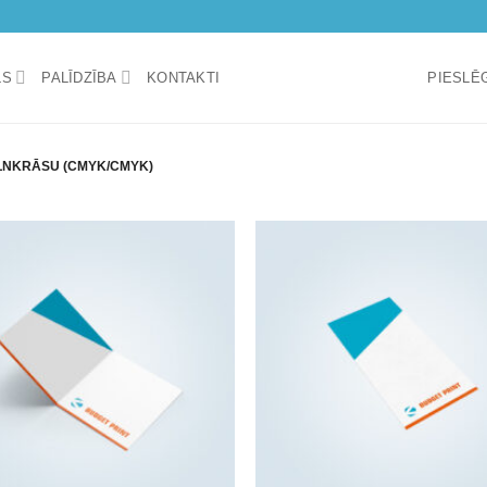
LS
PALĪDZĪBA
KONTAKTI
PIESLĒG
LNKRĀSU (CMYK/CMYK)
Add to
wishlist