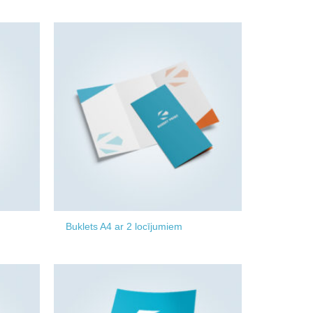
Add to
Add to
wishlist
wishlist
Buklets A4 ar 2 locījumiem
Add to
Add to
wishlist
wishlist