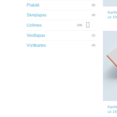
Plakāti
(5)
Kartī
Skrejlapas
(4)
uz 1
Uzlīmes
(34)
Veidlapas
(1)
Vizītkartes
(4)
Kartī
uz 1