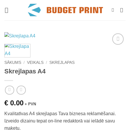
Skip
to
content
Add to
wishlist
SĀKUMS
/
VEIKALS
/
SKREJLAPAS
Skrejlapas A4
€ 0.00
+ PVN
Kvalitatīvas A4 skrejlapas Tava biznesa reklamēšanai.
Izveido dizainu tepat on-line redaktorā vai ielādē savu
maketu.