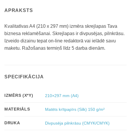
APRAKSTS
Kvalitatīvas A4 (210 x 297 mm) izmēra skrejlapas Tava
biznesa reklamēšanai. Skrejlapas ir divpusējas, pilnkrāsu.
Izveido dizainu tepat on-line redaktorā vai ielādē savu
maketu. Ražošanas termiņš līdz 5 darba dienām.
SPECIFIKĀCIJA
IZMĒRS (X*Y)
210×297 mm (A4)
MATERIĀLS
Matēts krītpapīrs (Silk) 150 g/m²
DRUKA
Divpusēja pilnkrāsu (CMYK/CMYK)