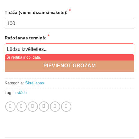
Tirāža (viens dizains/makets):
Ražošanas termiņš:
Šī vērtība ir obligāta.
PIEVIENOT GROZAM
Kategorija:
Skrejlapas
Tag:
izstādei