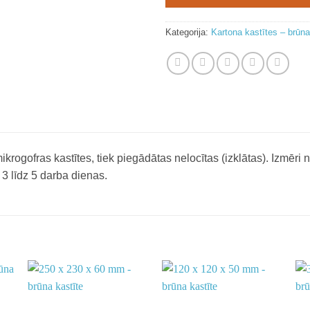
Kategorija:
Kartona kastītes – brūn
krogofras kastītes, tiek piegādātas nelocītas (izklātas). Izmēri 
3 līdz 5 darba dienas.
o
Add to
Add to
st
wishlist
wishlist