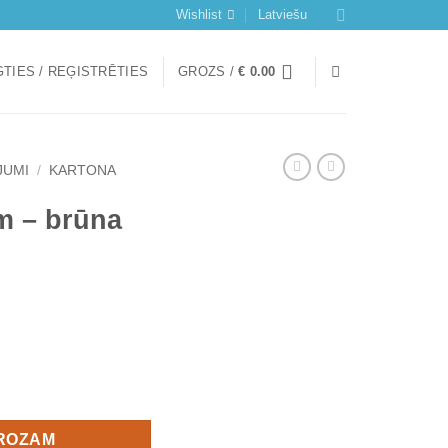
Wishlist
Latviešu
TIES / REĢISTRĒTIES
GROZS /
€
0.00
JUMI
/
KARTONA
m – brūna
GROZAM