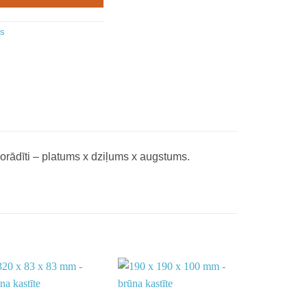
as
norādīti – platums x dziļums x augstums.
Add to
Add to
wishlist
wishlist