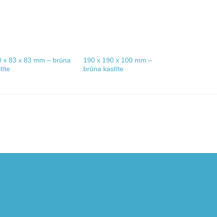
 x 83 x 83 mm – brūna
190 x 190 x 100 mm –
135 x 135 x
tīte
brūna kastīte
brūna kastīt