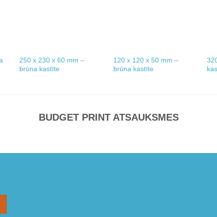
a
250 x 230 x 60 mm –
120 x 120 x 50 mm –
320
brūna kastīte
brūna kastīte
kas
BUDGET PRINT ATSAUKSMES