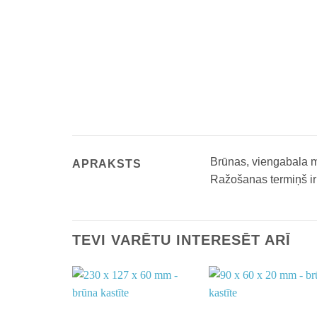
Brūnas, viengabala mi
APRAKSTS
Ražošanas termiņš ir 
TEVI VARĒTU INTERESĒT ARĪ
Add to
Add t
wishlist
wishli