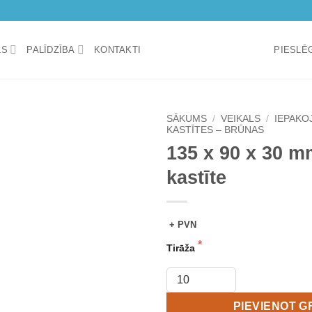
LS
PALĪDZĪBA
KONTAKTI
PIESLĒG
SĀKUMS
/
VEIKALS
/
IEPAKO
KASTĪTES – BRŪNAS
135 x 90 x 30 m
Add to
wishlist
kastīte
+ PVN
Tirāža
PIEVIENOT 