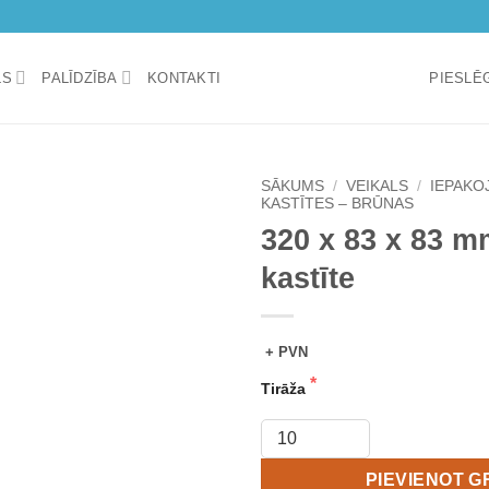
LS
PALĪDZĪBA
KONTAKTI
PIESLĒG
SĀKUMS
/
VEIKALS
/
IEPAKO
KASTĪTES – BRŪNAS
320 x 83 x 83 m
Add to
wishlist
kastīte
+ PVN
Tirāža
PIEVIENOT 