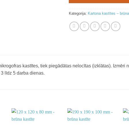
Kategorija:
Kartona kastītes – brūn
krogofras kastītes, tiek piegādātas nelocītas (izklātas). Izmēri 
3 līdz 5 darba dienas.
o
Add to
Add to
st
wishlist
wishlist