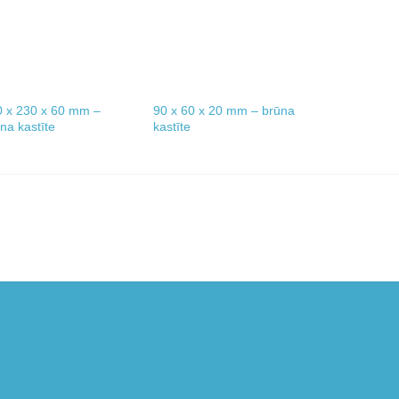
0 x 230 x 60 mm –
90 x 60 x 20 mm – brūna
100 x 60 x 
na kastīte
kastīte
kastīte