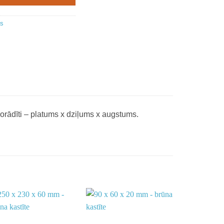
as
norādīti – platums x dziļums x augstums.
Add to
Add to
wishlist
wishlist