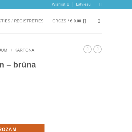
Wishlist
Latviešu
TIES / REĢISTRĒTIES
GROZS /
€
0.00
JUMI
/
KARTONA
m – brūna
GROZAM