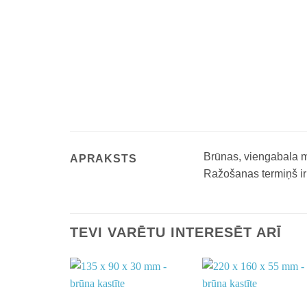
Brūnas, viengabala mi
APRAKSTS
Ražošanas termiņš ir 
TEVI VARĒTU INTERESĒT ARĪ
Add to
Add t
wishlist
wishli