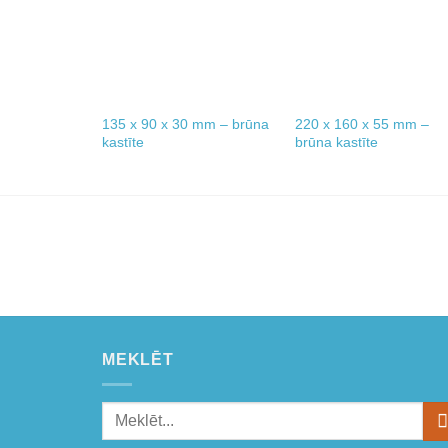
135 x 90 x 30 mm – brūna
220 x 160 x 55 mm –
kastīte
brūna kastīte
MEKLĒT