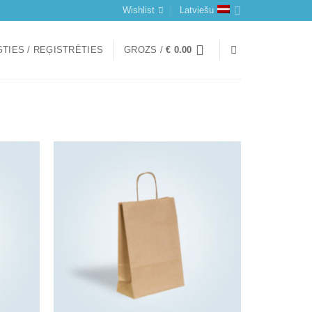
Wishlist
Latviešu
TIES / REĢISTRĒTIES
GROZS /
€
0.00
Add to
Add to
wishlist
wishlist