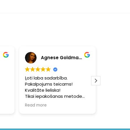
Agnese Goldmane
Sau
Ļoti laba sadarbība.
Vērtīgi iet
Pakalpojums teicams!
mākslinieka
Kvalitāte lieliska!
un ātra dar
Tikai iepakošanas metode
jauki sadar
nedaudz pārspīlēta, nav
Read more
nepieciešams iztērēt visu
limlentu, lai visas iespējamās
malas nolīmetu. 😄😄😄 vel
neesmu saskarusies, kad