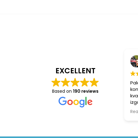
EXCELLENT
Pal
kom
Based on
190 reviews
kva
izg
Ats
Rea
rūp
iep
ka 
tai