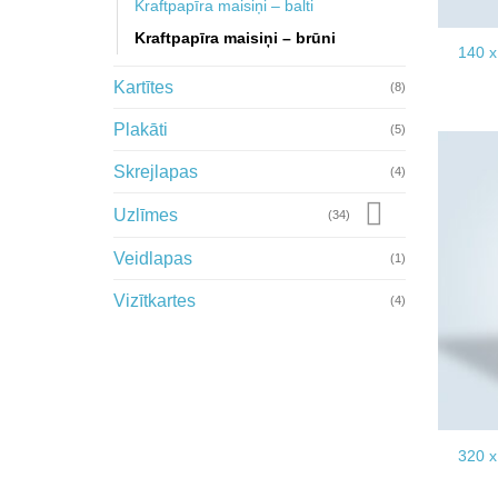
Kraftpapīra maisiņi – balti
Kraftpapīra maisiņi – brūni
140 x
Kartītes
(8)
Plakāti
(5)
Skrejlapas
(4)
Uzlīmes
(34)
Veidlapas
(1)
Vizītkartes
(4)
320 x