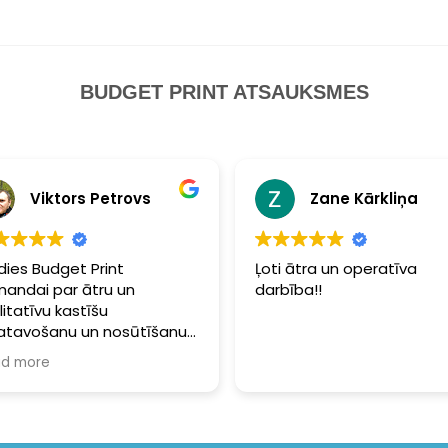
BUDGET PRINT ATSAUKSMES
Viktors Petrovs
Zane Kārkliņa
dies Budget Print
Ļoti ātra un operatīva
andai par ātru un
darbība!!
litatīvu kastīšu
atavošanu un nosūtīšanu.
evišķi jāpiemin īpaša
d more
ība sapakošanai -
akojums bija tik kvalitatīvs,
spētu pārdzīvot pat
fūnu. Noteikti sūtīšu vēl