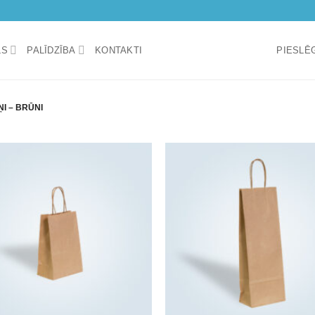
LS
PALĪDZĪBA
KONTAKTI
PIESLĒG
I – BRŪNI
Add to
wishlist