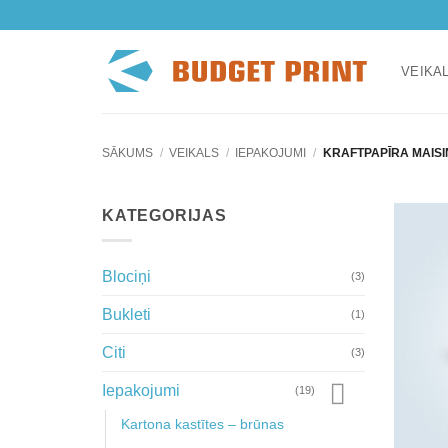
Skip
to
content
VEIKA
SĀKUMS
/
VEIKALS
/
IEPAKOJUMI
/
KRAFTPAPĪRA MAISIŅ
KATEGORIJAS
Blociņi
(3)
Bukleti
(1)
Citi
(3)
Iepakojumi
(19)
Kartona kastītes – brūnas