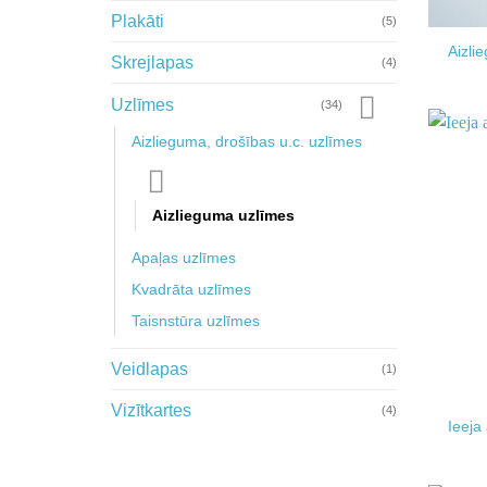
Plakāti
(5)
Aizlie
Skrejlapas
(4)
Uzlīmes
(34)
Aizlieguma, drošības u.c. uzlīmes
Aizlieguma uzlīmes
Apaļas uzlīmes
Kvadrāta uzlīmes
Taisnstūra uzlīmes
Veidlapas
(1)
Vizītkartes
(4)
Ieeja 