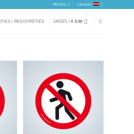
Wishlist
Latviešu
TIES / REĢISTRĒTIES
GROZS /
€
0.00
Add to
Add to
wishlist
wishlist