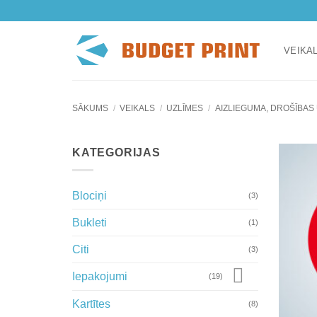
Skip
to
content
VEIKA
SĀKUMS
/
VEIKALS
/
UZLĪMES
/
AIZLIEGUMA, DROŠĪBAS 
KATEGORIJAS
Blociņi
(3)
Bukleti
(1)
Citi
(3)
Iepakojumi
(19)
Kartītes
(8)