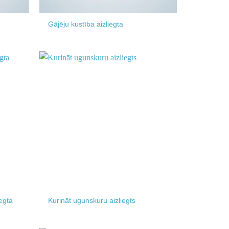
Gājēju kustība aizliegta
Add to
Add to
wishlist
wishlist
iegta
Kurināt ugunskuru aizliegts