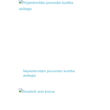
Add to
Add to
wishlist
wishlist
Nepiederošām personām kustība
aizliegta
Add to
Add to
wishlist
wishlist