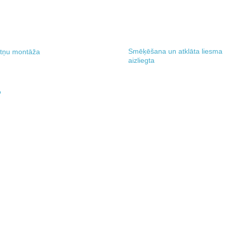
Smēķēšana un atklāta liesma
tņu montāža
aizliegta
Add to
wishlist