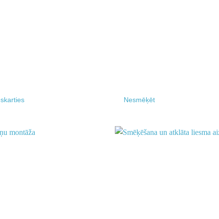
skarties
Nesmēķēt
Add to
wishlist