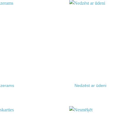
Add to
wishlist
dzerams
Nedzēst ar ūdeni
Add to
wishlist