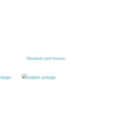
Nestāvēt zem kravas
Add to
Add to
wishlist
wishlist