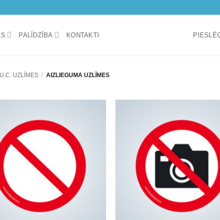
LS
PALĪDZĪBA
KONTAKTI
PIESLĒG
U.C. UZLĪMES
/
AIZLIEGUMA UZLĪMES
Add to
wishlist