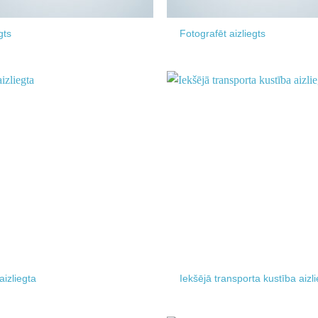
gts
Fotografēt aizliegts
Add to
wishlist
aizliegta
Iekšējā transporta kustība aizl