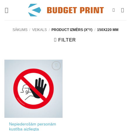
Skip
to
content
SĀKUMS
/
VEIKALS
/
PRODUCT IZMĒRS (X*Y)
/
150X220 MM
FILTER
Add to
wishlist
Nepiederošām personām
kustība aizliegta