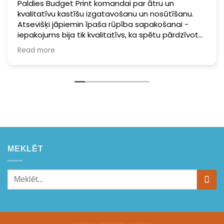
Paldies Budget Print komandai par ātru un
kvalitatīvu kastīšu izgatavošanu un nosūtīšanu.
Atsevišķi jāpiemin īpaša rūpība sapakošanai -
iepakojums bija tik kvalitatīvs, ka spētu pārdzīvot
pat taifūnu. Noteikti sūtīšu vēl viskaut ko.
Read more
MEKLĒT