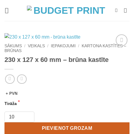
Skip
to
content
SĀKUMS
/
VEIKALS
/
IEPAKOJUMI
/
KARTONA KASTĪTES –
BRŪNAS
Add to
wishlist
230 x 127 x 60 mm – brūna kastīte
+ PVN
Tirāža
PIEVIENOT GROZAM