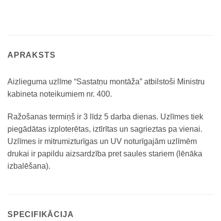
APRAKSTS
Aizlieguma uzlīme “Sastatņu montāža” atbilstoši Ministru
kabineta noteikumiem nr. 400.
Ražošanas termiņš ir 3 līdz 5 darba dienas. Uzlīmes tiek
piegādātas izploterētas, iztīrītas un sagrieztas pa vienai.
Uzlīmes ir mitrumizturīgas un UV noturīgajām uzlīmēm
drukai ir papildu aizsardzība pret saules stariem (lēnāka
izbalēšana).
SPECIFIKĀCIJA