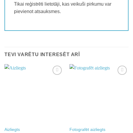
Tikai reģistrēti lietotāji, kas veikuši pirkumu var
pievienot atsauksmes.
TEVI VARĒTU INTERESĒT ARĪ
Add to
Add to
wishlist
wishlist
Aizliegts
Fotografēt aizliegts