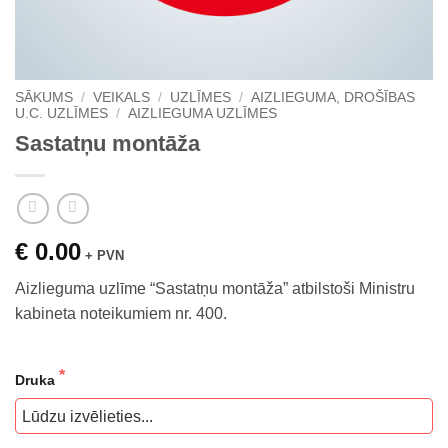
SĀKUMS
/
VEIKALS
/
UZLĪMES
/
AIZLIEGUMA, DROŠĪBAS
U.C. UZLĪMES
/
AIZLIEGUMA UZLĪMES
Sastatņu montāža
€ 0.00
+ PVN
Aizlieguma uzlīme “Sastatņu montāža” atbilstoši Ministru
kabineta noteikumiem nr. 400.
Druka