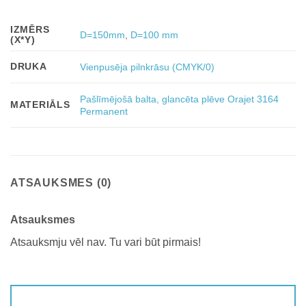
IZMĒRS
D=150mm
,
D=100 mm
(X*Y)
DRUKA
Vienpusēja pilnkrāsu (CMYK/0)
Pašlīmējošā balta, glancēta plēve Orajet 3164
MATERIĀLS
Permanent
ATSAUKSMES (0)
Atsauksmes
Atsauksmju vēl nav. Tu vari būt pirmais!