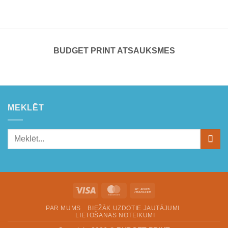
BUDGET PRINT ATSAUKSMES
MEKLĒT
Visa
MasterCard
Bank
Transfer
PAR MUMS
BIEŽĀK UZDOTIE JAUTĀJUMI
LIETOŠANAS NOTEIKUMI