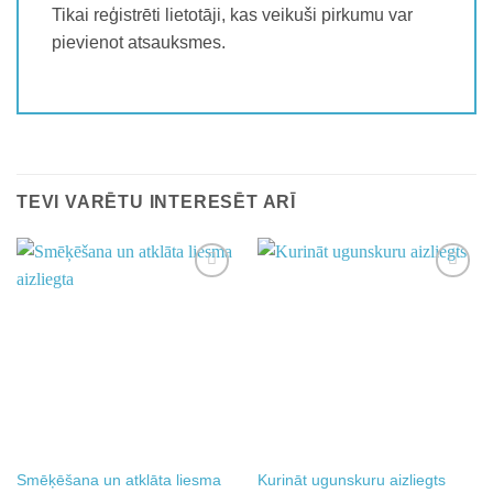
Tikai reģistrēti lietotāji, kas veikuši pirkumu var
pievienot atsauksmes.
TEVI VARĒTU INTERESĒT ARĪ
Add to
Add to
wishlist
wishlist
Smēķēšana un atklāta liesma
Kurināt ugunskuru aizliegts