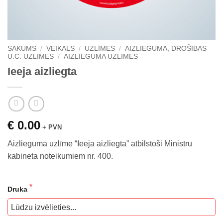
SĀKUMS
/
VEIKALS
/
UZLĪMES
/
AIZLIEGUMA, DROŠĪBAS
U.C. UZLĪMES
/
AIZLIEGUMA UZLĪMES
Ieeja aizliegta
€ 0.00
+ PVN
Aizlieguma uzlīme “Ieeja aizliegta” atbilstoši Ministru
kabineta noteikumiem nr. 400.
Druka