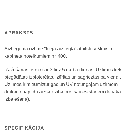
APRAKSTS
Aizlieguma uzlīme “Ieeja aizliegta” atbilstoši Ministru
kabineta noteikumiem nr. 400.
Ražošanas termiņš ir 3 līdz 5 darba dienas. Uzlīmes tiek
piegādātas izploterētas, iztīrītas un sagrieztas pa vienai.
Uzlīmes ir mitrumizturīgas un UV noturīgajām uzlīmēm
drukai ir papildu aizsardzība pret saules stariem (lēnāka
izbalēšana).
SPECIFIKĀCIJA