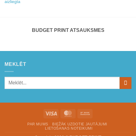
aizliegta
BUDGET PRINT ATSAUKSMES
MEKLĒT
Visa
MasterCard
Bank
Transfer
PAR MUMS
BIEŽĀK UZDOTIE JAUTĀJUMI
LIETOŠANAS NOTEIKUMI