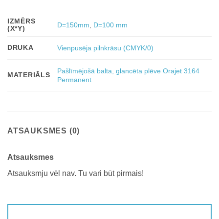
IZMĒRS
D=150mm
,
D=100 mm
(X*Y)
DRUKA
Vienpusēja pilnkrāsu (CMYK/0)
Pašlīmējošā balta, glancēta plēve Orajet 3164
MATERIĀLS
Permanent
ATSAUKSMES (0)
Atsauksmes
Atsauksmju vēl nav. Tu vari būt pirmais!