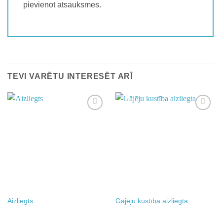
pievienot atsauksmes.
TEVI VARĒTU INTERESĒT ARĪ
Add to
Add to
wishlist
wishlist
Aizliegts
Gājēju kustība aizliegta