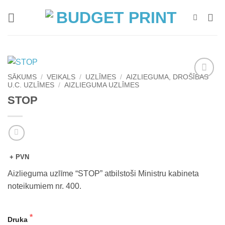
Skip
to
content
SĀKUMS
/
VEIKALS
/
UZLĪMES
/
AIZLIEGUMA, DROŠĪBAS
U.C. UZLĪMES
/
AIZLIEGUMA UZLĪMES
Add to
wishlist
STOP
+ PVN
Aizlieguma uzlīme “STOP” atbilstoši Ministru kabineta
noteikumiem nr. 400.
Druka