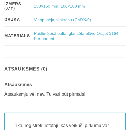
IZMĒRS
150×150 mm
,
100×100 mm
(X*Y)
DRUKA
Vienpusēja pilnkrāsu (CMYK/0)
Pašlīmējošā balta, glancēta plēve Orajet 3164
MATERIĀLS
Permanent
ATSAUKSMES (0)
Atsauksmes
Atsauksmju vēl nav. Tu vari būt pirmais!
Tikai reģistrēti lietotāji, kas veikuši pirkumu var