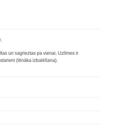
.
ītas un sagrieztas pa vienai. Uzlīmes ir
 stariem (lēnāka izbalēšana).