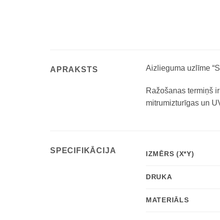
Aizlieguma uzlīme “Sm
APRAKSTS
Ražošanas termiņš ir 3
mitrumizturīgas un UV
SPECIFIKĀCIJA
IZMĒRS (X*Y)
DRUKA
MATERIĀLS