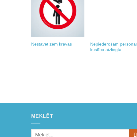
Add to
Add t
wishlist
wishli
Nepiederošām person
Nestāvēt zem kravas
kustība aizliegta
MEKLĒT