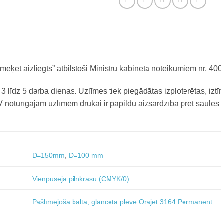
ēķēt aizliegts” atbilstoši Ministru kabineta noteikumiem nr. 400
 līdz 5 darba dienas. Uzlīmes tiek piegādātas izploterētas, iztīr
 noturīgajām uzlīmēm drukai ir papildu aizsardzība pret saules
D=150mm
,
D=100 mm
Vienpusēja pilnkrāsu (CMYK/0)
Pašlīmējošā balta, glancēta plēve Orajet 3164 Permanent