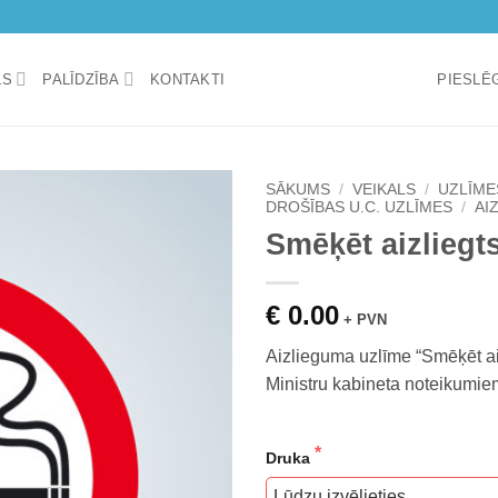
LS
PALĪDZĪBA
KONTAKTI
PIESLĒG
SĀKUMS
/
VEIKALS
/
UZLĪME
DROŠĪBAS U.C. UZLĪMES
/
AI
Smēķēt aizliegt
Add to
wishlist
€ 0.00
+ PVN
Aizlieguma uzlīme “Smēķēt aiz
Ministru kabineta noteikumiem
Druka