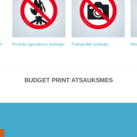
o
Add to
Add to
st
wishlist
wishlist
ām
Kurināt ugunskuru aizliegts
Fotografēt aizliegts
Ned
BUDGET PRINT ATSAUKSMES