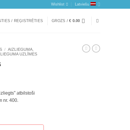
Wishlist
Latviešu
TIES / REĢISTRĒTIES
GROZS /
€
0.00
S
/
AIZLIEGUMA,
ZLIEGUMA UZLĪMES
s
liegts” atbilstoši
 nr. 400.